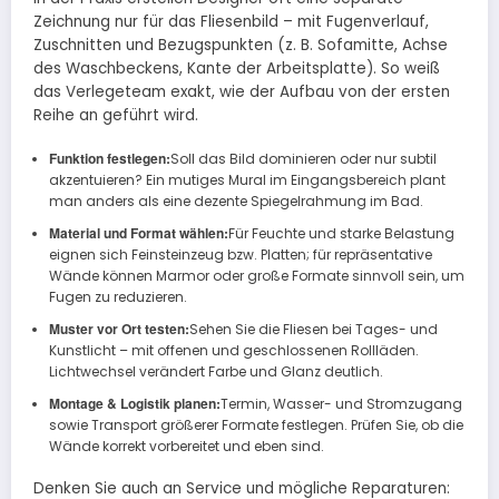
Zeichnung nur für das Fliesenbild – mit Fugenverlauf,
Zuschnitten und Bezugspunkten (z. B. Sofamitte, Achse
des Waschbeckens, Kante der Arbeitsplatte). So weiß
das Verlegeteam exakt, wie der Aufbau von der ersten
Reihe an geführt wird.
Funktion festlegen:
Soll das Bild dominieren oder nur subtil
akzentuieren? Ein mutiges Mural im Eingangsbereich plant
man anders als eine dezente Spiegelrahmung im Bad.
Material und Format wählen:
Für Feuchte und starke Belastung
eignen sich Feinsteinzeug bzw. Platten; für repräsentative
Wände können Marmor oder große Formate sinnvoll sein, um
Fugen zu reduzieren.
Muster vor Ort testen:
Sehen Sie die Fliesen bei Tages- und
Kunstlicht – mit offenen und geschlossenen Rollläden.
Lichtwechsel verändert Farbe und Glanz deutlich.
Montage & Logistik planen:
Termin, Wasser- und Stromzugang
sowie Transport größerer Formate festlegen. Prüfen Sie, ob die
Wände korrekt vorbereitet und eben sind.
Denken Sie auch an Service und mögliche Reparaturen: