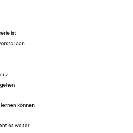
rie ist
 verstorben
senz
umgehen
s lernen können
eht es weiter