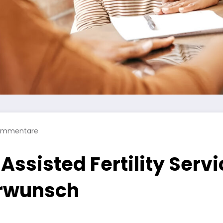
ommentare
 Assisted Fertility Ser
erwunsch