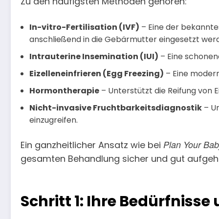
Zu den häufigsten Methoden gehören:
In-vitro-Fertilisation (IVF)
– Eine der bekanntes
anschließend in die Gebärmutter eingesetzt wer
Intrauterine Insemination (IUI)
– Eine schonen
Eizelleneinfrieren (Egg Freezing)
– Eine modern
Hormontherapie
– Unterstützt die Reifung von E
Nicht-invasive Fruchtbarkeitsdiagnostik
– Un
einzugreifen.
Plan Your Bab
Ein ganzheitlicher Ansatz wie bei
gesamten Behandlung sicher und gut aufgeh
Schritt 1: Ihre Bedürfnisse