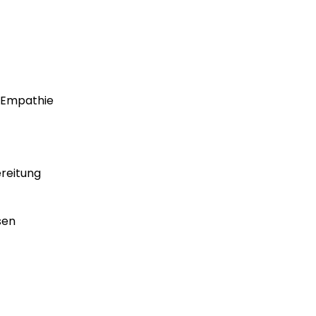
d Empathie
ereitung
sen