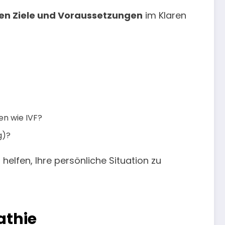
len Ziele und Voraussetzungen
im Klaren
en wie IVF?
g)?
n helfen, Ihre persönliche Situation zu
athie